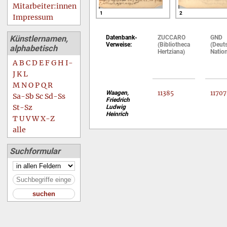
Mitarbeiter:innen
1
2
Impressum
Künstlernamen,
Datenbank-
ZUCCARO
GND
Verweise:
(Bibliotheca
(Deut
alphabetisch
Hertziana)
Nation
A
B
C
D
E
F
G
H
I-
J
K
L
M
N
O
P
Q
R
Waagen,
11385
1170
Sa-Sb
Sc
Sd-Ss
Friedrich
St-Sz
Ludwig
Heinrich
T
U
V
W
X-Z
alle
Suchformular